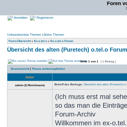
Foren v
Anmelden
Registrieren
Unbeantwortete Themen
|
Aktive Themen
Foren-Übersicht
»
Ex-o.tel.o
»
Ex-o.tel.o Forum
Übersicht des alten (Puretech) o.tel.o Foru
Seite
1
von
1
[ 1 Beitrag ]
Druckansicht
|
Thema weiterempfehlen
Autor
Betreff des Beitrags:
Übersicht des alten (Puretech) o
admin (U.Reichmann)
(Ich muss erst mal sehen
so das man die Einträge
Forum-Archiv
Willkommen im ex-o.tel